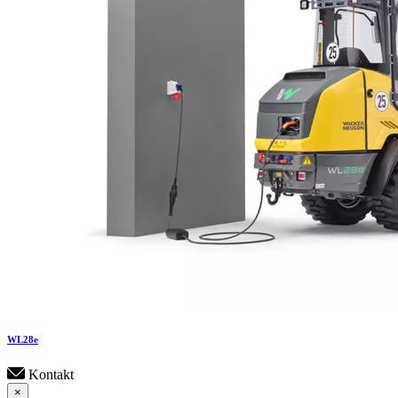
WL
28e
Kontakt
×