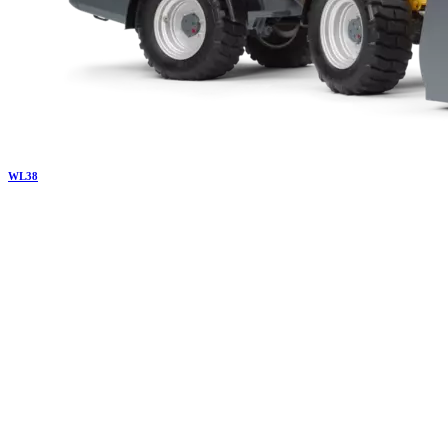
WL
38