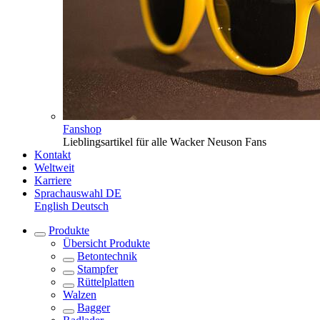
Fanshop
Lieblingsartikel für alle Wacker Neuson Fans
Kontakt
Weltweit
Karriere
Sprachauswahl
DE
English
Deutsch
Produkte
Übersicht
Produkte
Betontechnik
Stampfer
Rüttelplatten
Walzen
Bagger