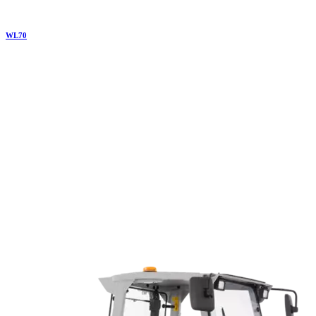
WL
70