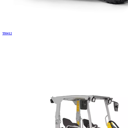
TH
412