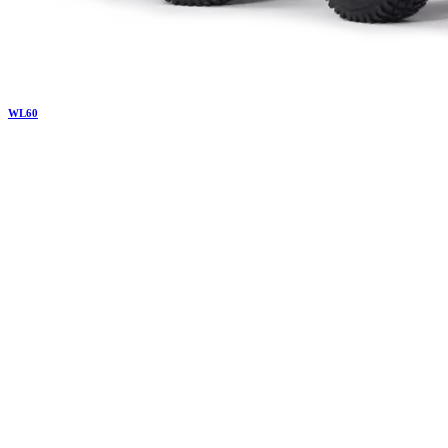
WL
60