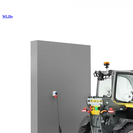
WL
20e