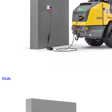
WL
28e