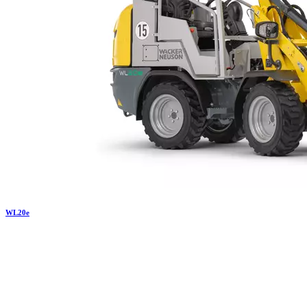
WL
20e