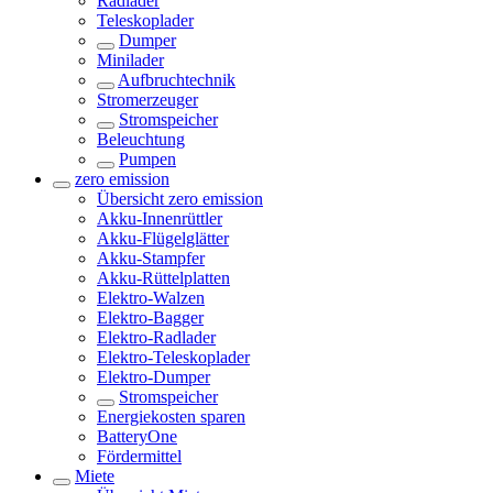
Radlader
Teleskoplader
Dumper
Minilader
Aufbruchtechnik
Stromerzeuger
Stromspeicher
Beleuchtung
Pumpen
zero emission
Übersicht
zero emission
Akku-Innenrüttler
Akku-Flügelglätter
Akku-Stampfer
Akku-Rüttelplatten
Elektro-Walzen
Elektro-Bagger
Elektro-Radlader
Elektro-Teleskoplader
Elektro-Dumper
Stromspeicher
Energiekosten sparen
BatteryOne
Fördermittel
Miete