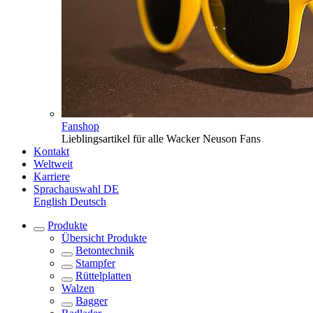
Fanshop
Lieblingsartikel für alle Wacker Neuson Fans
Kontakt
Weltweit
Karriere
Sprachauswahl
DE
English
Deutsch
Produkte
Übersicht
Produkte
Betontechnik
Stampfer
Rüttelplatten
Walzen
Bagger