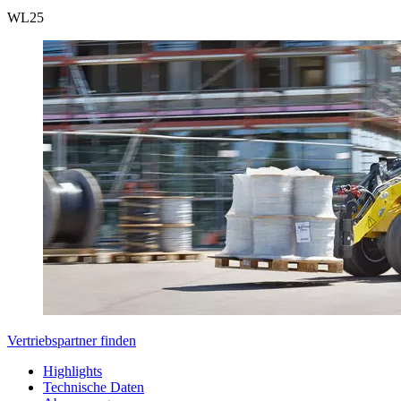
WL
25
Vertriebspartner finden
Highlights
Technische Daten