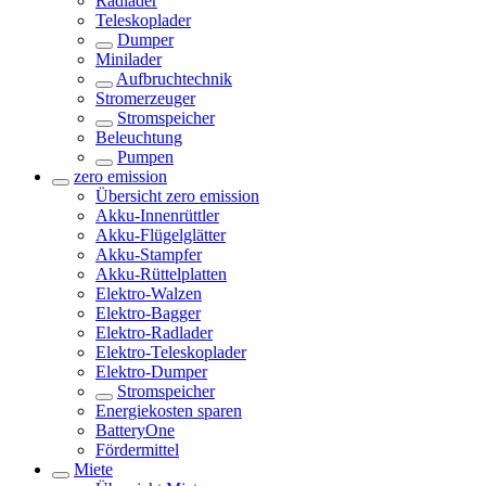
Radlader
Teleskoplader
Dumper
Minilader
Aufbruchtechnik
Stromerzeuger
Stromspeicher
Beleuchtung
Pumpen
zero emission
Übersicht
zero emission
Akku-Innenrüttler
Akku-Flügelglätter
Akku-Stampfer
Akku-Rüttelplatten
Elektro-Walzen
Elektro-Bagger
Elektro-Radlader
Elektro-Teleskoplader
Elektro-Dumper
Stromspeicher
Energiekosten sparen
BatteryOne
Fördermittel
Miete