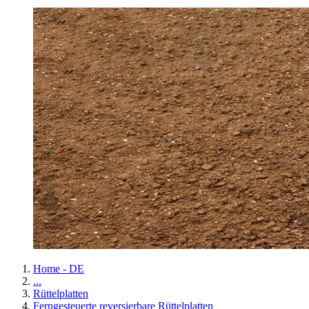
Home - DE
...
Rüttelplatten
Ferngesteuerte reversierbare Rüttelplatten