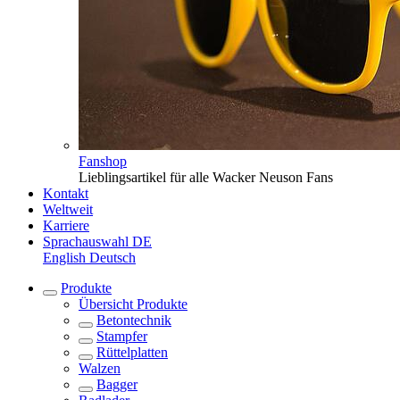
Fanshop
Lieblingsartikel für alle Wacker Neuson Fans
Kontakt
Weltweit
Karriere
Sprachauswahl
DE
English
Deutsch
Produkte
Übersicht
Produkte
Betontechnik
Stampfer
Rüttelplatten
Walzen
Bagger