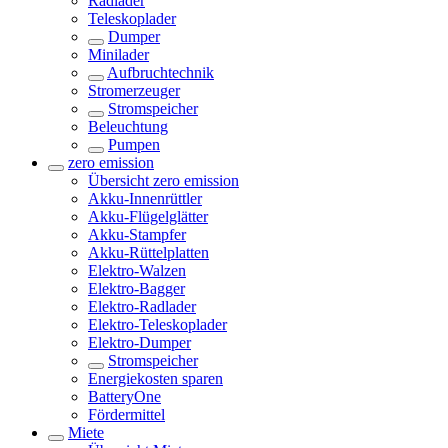
Radlader
Teleskoplader
Dumper
Minilader
Aufbruchtechnik
Stromerzeuger
Stromspeicher
Beleuchtung
Pumpen
zero emission
Übersicht
zero emission
Akku-Innenrüttler
Akku-Flügelglätter
Akku-Stampfer
Akku-Rüttelplatten
Elektro-Walzen
Elektro-Bagger
Elektro-Radlader
Elektro-Teleskoplader
Elektro-Dumper
Stromspeicher
Energiekosten sparen
BatteryOne
Fördermittel
Miete