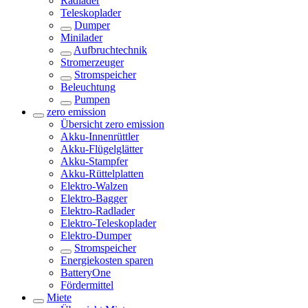
Radlader
Teleskoplader
Dumper
Minilader
Aufbruchtechnik
Stromerzeuger
Stromspeicher
Beleuchtung
Pumpen
zero emission
Übersicht
zero emission
Akku-Innenrüttler
Akku-Flügelglätter
Akku-Stampfer
Akku-Rüttelplatten
Elektro-Walzen
Elektro-Bagger
Elektro-Radlader
Elektro-Teleskoplader
Elektro-Dumper
Stromspeicher
Energiekosten sparen
BatteryOne
Fördermittel
Miete