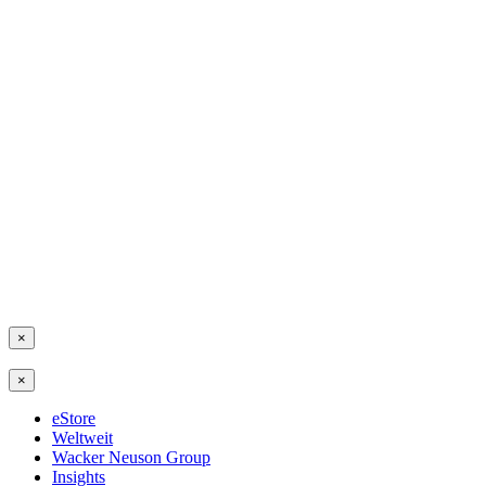
×
×
eStore
Weltweit
Wacker Neuson Group
Insights