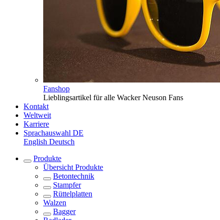
Fanshop
Lieblingsartikel für alle Wacker Neuson Fans
Kontakt
Weltweit
Karriere
Sprachauswahl
DE
English
Deutsch
Produkte
Übersicht
Produkte
Betontechnik
Stampfer
Rüttelplatten
Walzen
Bagger