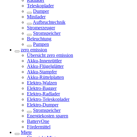
Radlader
Teleskoplader
Dumper
Minilader
Aufbruchtechnik
Stromerzeuger
Stromspeicher
Beleuchtung
Pumpen
zero emission
Übersicht
zero emission
Akku-Innenrüttler
Akku-Flügelglätter
Akku-Stampfer
Akku-Rüttelplatten
Elektro-Walzen
Elektro-Bagger
Elektro-Radlader
Elektro-Teleskoplader
Elektro-Dumper
Stromspeicher
Energiekosten sparen
BatteryOne
Fördermittel
Miete