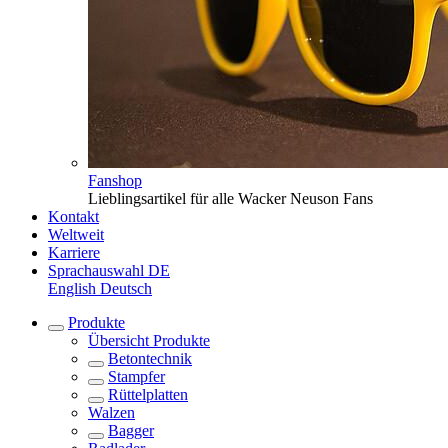
Fanshop
Lieblingsartikel für alle Wacker Neuson Fans
Kontakt
Weltweit
Karriere
Sprachauswahl
DE
English
Deutsch
Produkte
Übersicht
Produkte
Betontechnik
Stampfer
Rüttelplatten
Walzen
Bagger