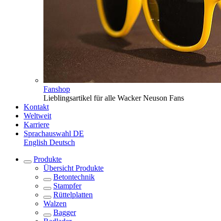
Fanshop
Lieblingsartikel für alle Wacker Neuson Fans
Kontakt
Weltweit
Karriere
Sprachauswahl
DE
English
Deutsch
Produkte
Übersicht
Produkte
Betontechnik
Stampfer
Rüttelplatten
Walzen
Bagger