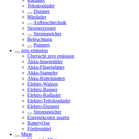
Radlader
Teleskoplader
Dumper
Minilader
Aufbruchtechnik
Stromerzeuger
Stromspeicher
Beleuchtung
Pumpen
zero emission
Übersicht
zero emission
Akku-Innenrüttler
Akku-Flügelglätter
Akku-Stampfer
Akku-Rüttelplatten
Elektro-Walzen
Elektro-Bagger
Elektro-Radlader
Elektro-Teleskoplader
Elektro-Dumper
Stromspeicher
Energiekosten sparen
BatteryOne
Fördermittel
Miete