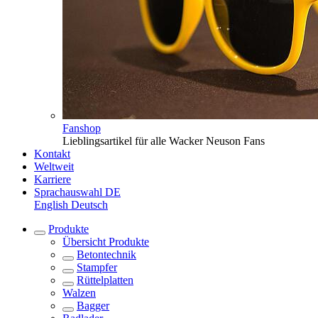
Fanshop
Lieblingsartikel für alle Wacker Neuson Fans
Kontakt
Weltweit
Karriere
Sprachauswahl
DE
English
Deutsch
Produkte
Übersicht
Produkte
Betontechnik
Stampfer
Rüttelplatten
Walzen
Bagger