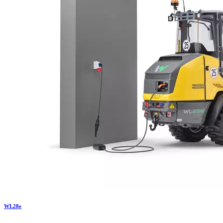
WL
28e