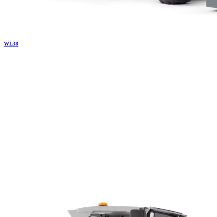
WL
38