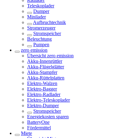
Radlader
Teleskoplader
Dumper
Minilader
Aufbruchtechnik
Stromerzeuger
Stromspeicher
Beleuchtung
Pumpen
zero emission
Übersicht
zero emission
Akku-Innenrüttler
Akku-Flügelglätter
Akku-Stampfer
Akku-Rüttelplatten
Elektro-Walzen
Elektro-Bagger
Elektro-Radlader
Elektro-Teleskoplader
Elektro-Dumper
Stromspeicher
Energiekosten sparen
BatteryOne
Fördermittel
Miete