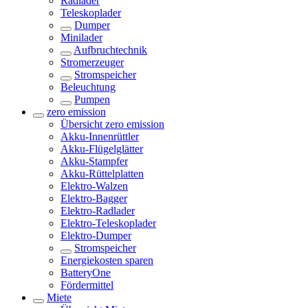
Radlader
Teleskoplader
Dumper
Minilader
Aufbruchtechnik
Stromerzeuger
Stromspeicher
Beleuchtung
Pumpen
zero emission
Übersicht
zero emission
Akku-Innenrüttler
Akku-Flügelglätter
Akku-Stampfer
Akku-Rüttelplatten
Elektro-Walzen
Elektro-Bagger
Elektro-Radlader
Elektro-Teleskoplader
Elektro-Dumper
Stromspeicher
Energiekosten sparen
BatteryOne
Fördermittel
Miete