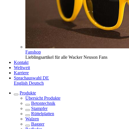
Fanshop
Lieblingsartikel für alle Wacker Neuson Fans
Kontakt
Weltweit
Karriere
Sprachauswahl
DE
English
Deutsch
Produkte
Übersicht
Produkte
Betontechnik
Stampfer
Rüttelplatten
Walzen
Bagger