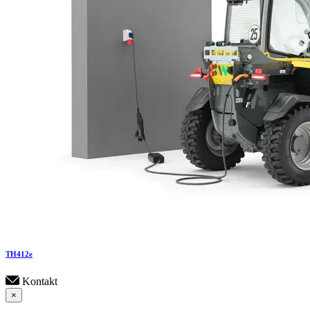
TH
412e
Kontakt
×