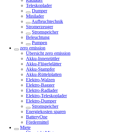
Radlader
Teleskoplader
Dumper
Minilader
Aufbruchtechnik
Stromerzeuger
Stromspeicher
Beleuchtung
Pumpen
zero emission
Übersicht
zero emission
Akku-Innenrüttler
Akku-Flügelglätter
Akku-Stampfer
Akku-Rüttelplatten
Elektro-Walzen
Elektro-Bagger
Elektro-Radlader
Elektro-Teleskoplader
Elektro-Dumper
Stromspeicher
Energiekosten sparen
BatteryOne
Fördermittel
Miete