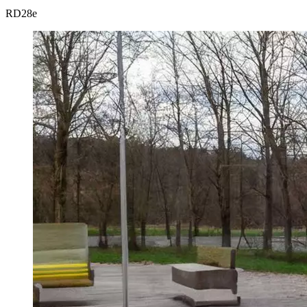
RD
28e