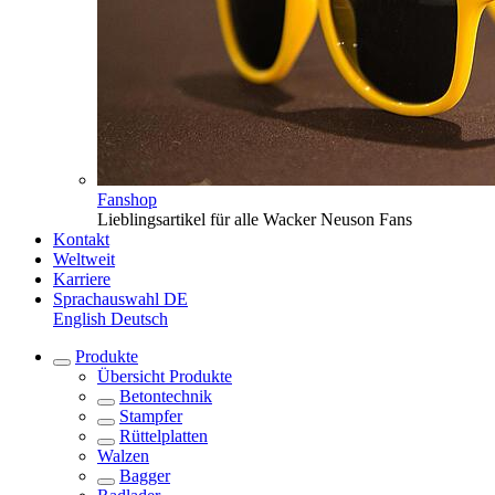
Fanshop
Lieblingsartikel für alle Wacker Neuson Fans
Kontakt
Weltweit
Karriere
Sprachauswahl
DE
English
Deutsch
Produkte
Übersicht
Produkte
Betontechnik
Stampfer
Rüttelplatten
Walzen
Bagger