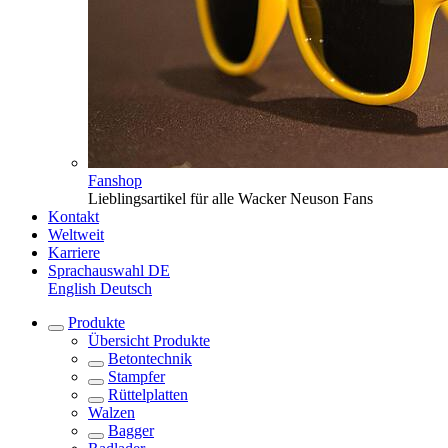
Fanshop
Lieblingsartikel für alle Wacker Neuson Fans
Kontakt
Weltweit
Karriere
Sprachauswahl
DE
English
Deutsch
Produkte
Übersicht
Produkte
Betontechnik
Stampfer
Rüttelplatten
Walzen
Bagger