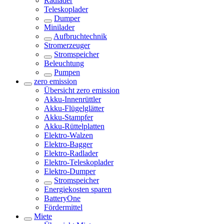
Radlader
Teleskoplader
Dumper
Minilader
Aufbruchtechnik
Stromerzeuger
Stromspeicher
Beleuchtung
Pumpen
zero emission
Übersicht
zero emission
Akku-Innenrüttler
Akku-Flügelglätter
Akku-Stampfer
Akku-Rüttelplatten
Elektro-Walzen
Elektro-Bagger
Elektro-Radlader
Elektro-Teleskoplader
Elektro-Dumper
Stromspeicher
Energiekosten sparen
BatteryOne
Fördermittel
Miete