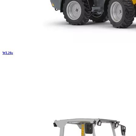
WL
20e