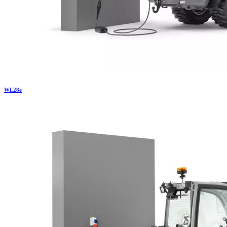
WL
28e