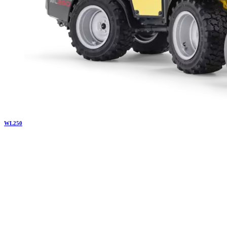
WL
250