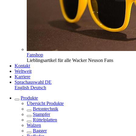
Fanshop
Lieblingsartikel für alle Wacker Neuson Fans
Kontakt
Weltweit
Karriere
Sprachauswahl
DE
English
Deutsch
Produkte
Übersicht
Produkte
Betontechnik
Stampfer
Rüttelplatten
Walzen
Bagger