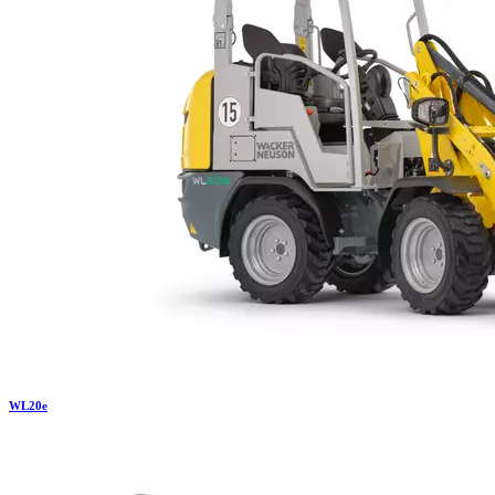
WL
20e