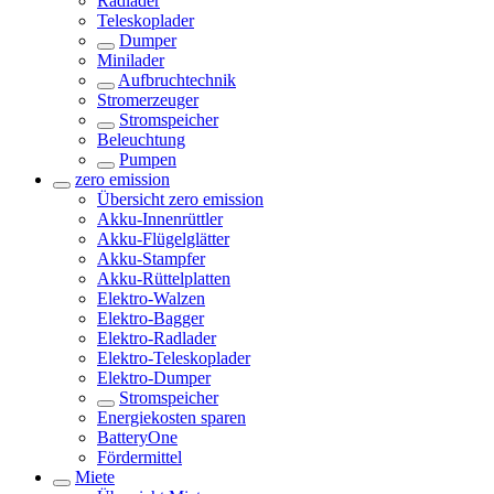
Radlader
Teleskoplader
Dumper
Minilader
Aufbruchtechnik
Stromerzeuger
Stromspeicher
Beleuchtung
Pumpen
zero emission
Übersicht
zero emission
Akku-Innenrüttler
Akku-Flügelglätter
Akku-Stampfer
Akku-Rüttelplatten
Elektro-Walzen
Elektro-Bagger
Elektro-Radlader
Elektro-Teleskoplader
Elektro-Dumper
Stromspeicher
Energiekosten sparen
BatteryOne
Fördermittel
Miete