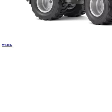
WL
300e