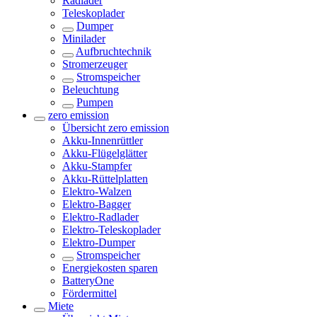
Radlader
Teleskoplader
Dumper
Minilader
Aufbruchtechnik
Stromerzeuger
Stromspeicher
Beleuchtung
Pumpen
zero emission
Übersicht
zero emission
Akku-Innenrüttler
Akku-Flügelglätter
Akku-Stampfer
Akku-Rüttelplatten
Elektro-Walzen
Elektro-Bagger
Elektro-Radlader
Elektro-Teleskoplader
Elektro-Dumper
Stromspeicher
Energiekosten sparen
BatteryOne
Fördermittel
Miete