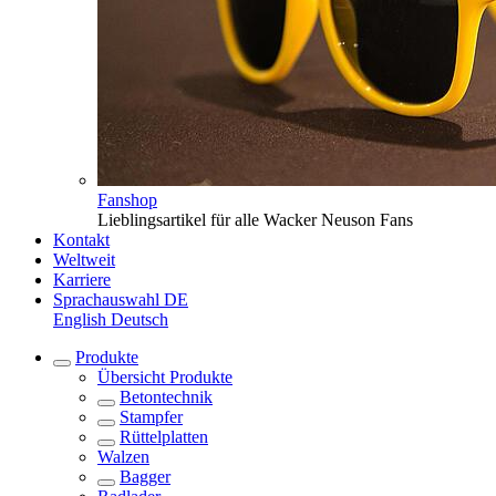
Fanshop
Lieblingsartikel für alle Wacker Neuson Fans
Kontakt
Weltweit
Karriere
Sprachauswahl
DE
English
Deutsch
Produkte
Übersicht
Produkte
Betontechnik
Stampfer
Rüttelplatten
Walzen
Bagger