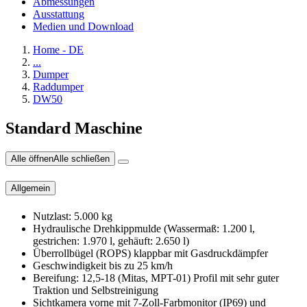
Abmessungen
Ausstattung
Medien und Download
Home - DE
...
Dumper
Raddumper
DW50
Standard Maschine
Alle öffnen
Alle schließen
Allgemein
Nutzlast: 5.000 kg
Hydraulische Drehkippmulde (Wassermaß: 1.200 l,
gestrichen: 1.970 l, gehäuft: 2.650 l)
Überrollbügel (ROPS) klappbar mit Gasdruckdämpfer
Geschwindigkeit bis zu 25 km/h
Bereifung: 12,5-18 (Mitas, MPT-01) Profil mit sehr guter
Traktion und Selbstreinigung
Sichtkamera vorne mit 7-Zoll-Farbmonitor (IP69) und