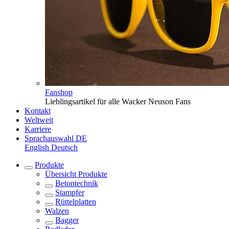
Fanshop
Lieblingsartikel für alle Wacker Neuson Fans
Kontakt
Weltweit
Karriere
Sprachauswahl
DE
English
Deutsch
Produkte
Übersicht
Produkte
Betontechnik
Stampfer
Rüttelplatten
Walzen
Bagger