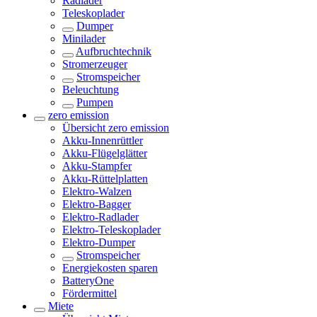
Radlader
Teleskoplader
Dumper
Minilader
Aufbruchtechnik
Stromerzeuger
Stromspeicher
Beleuchtung
Pumpen
zero emission
Übersicht
zero emission
Akku-Innenrüttler
Akku-Flügelglätter
Akku-Stampfer
Akku-Rüttelplatten
Elektro-Walzen
Elektro-Bagger
Elektro-Radlader
Elektro-Teleskoplader
Elektro-Dumper
Stromspeicher
Energiekosten sparen
BatteryOne
Fördermittel
Miete