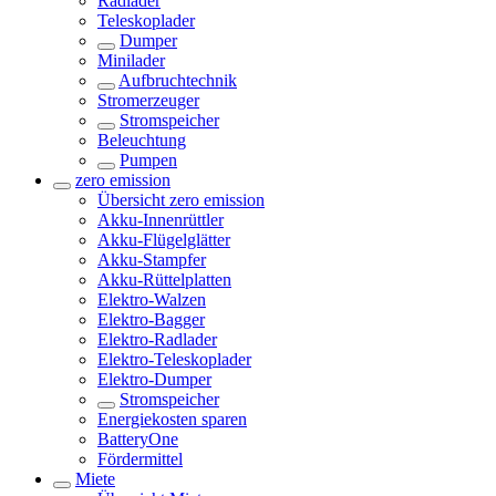
Radlader
Teleskoplader
Dumper
Minilader
Aufbruchtechnik
Stromerzeuger
Stromspeicher
Beleuchtung
Pumpen
zero emission
Übersicht
zero emission
Akku-Innenrüttler
Akku-Flügelglätter
Akku-Stampfer
Akku-Rüttelplatten
Elektro-Walzen
Elektro-Bagger
Elektro-Radlader
Elektro-Teleskoplader
Elektro-Dumper
Stromspeicher
Energiekosten sparen
BatteryOne
Fördermittel
Miete