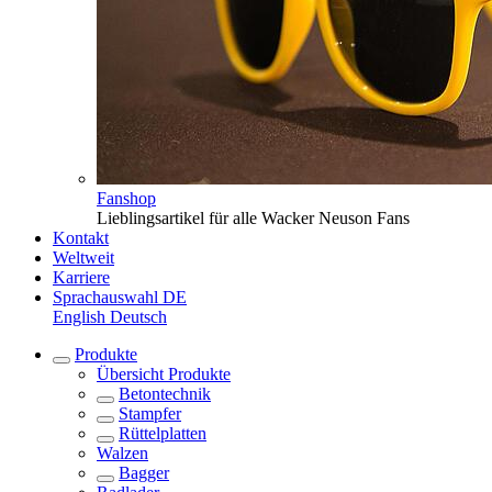
Fanshop
Lieblingsartikel für alle Wacker Neuson Fans
Kontakt
Weltweit
Karriere
Sprachauswahl
DE
English
Deutsch
Produkte
Übersicht
Produkte
Betontechnik
Stampfer
Rüttelplatten
Walzen
Bagger