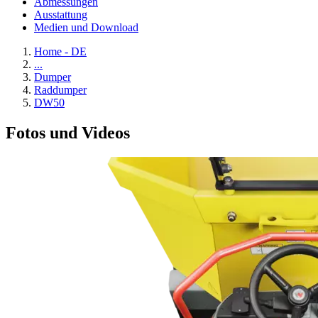
Abmessungen
Ausstattung
Medien und Download
Home - DE
...
Dumper
Raddumper
DW50
Fotos und Videos