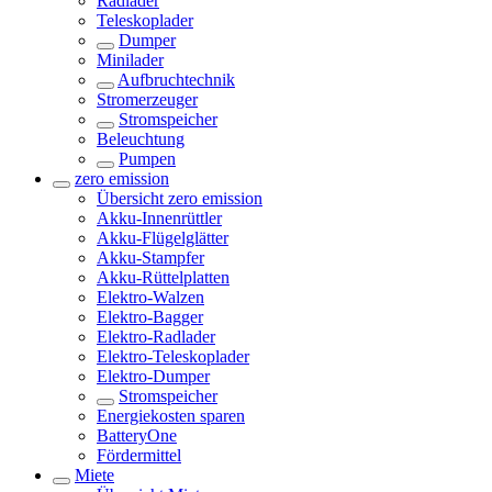
Radlader
Teleskoplader
Dumper
Minilader
Aufbruchtechnik
Stromerzeuger
Stromspeicher
Beleuchtung
Pumpen
zero emission
Übersicht
zero emission
Akku-Innenrüttler
Akku-Flügelglätter
Akku-Stampfer
Akku-Rüttelplatten
Elektro-Walzen
Elektro-Bagger
Elektro-Radlader
Elektro-Teleskoplader
Elektro-Dumper
Stromspeicher
Energiekosten sparen
BatteryOne
Fördermittel
Miete