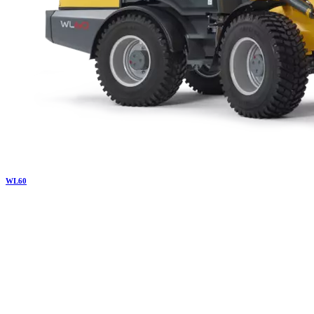
WL
60