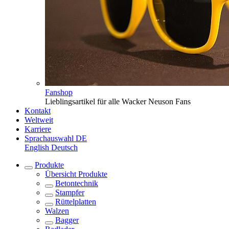
Fanshop
Lieblingsartikel für alle Wacker Neuson Fans
Kontakt
Weltweit
Karriere
Sprachauswahl
DE
English
Deutsch
Produkte
Übersicht
Produkte
Betontechnik
Stampfer
Rüttelplatten
Walzen
Bagger