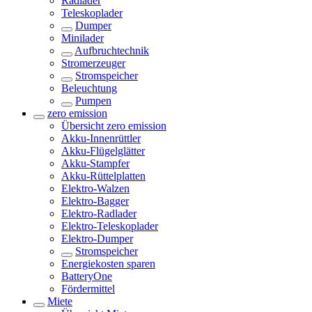
Radlader
Teleskoplader
Dumper
Minilader
Aufbruchtechnik
Stromerzeuger
Stromspeicher
Beleuchtung
Pumpen
zero emission
Übersicht
zero emission
Akku-Innenrüttler
Akku-Flügelglätter
Akku-Stampfer
Akku-Rüttelplatten
Elektro-Walzen
Elektro-Bagger
Elektro-Radlader
Elektro-Teleskoplader
Elektro-Dumper
Stromspeicher
Energiekosten sparen
BatteryOne
Fördermittel
Miete