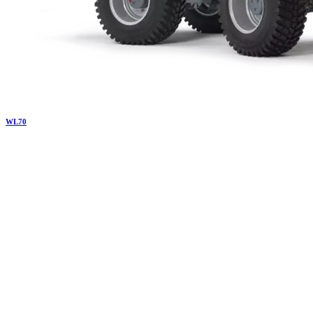
WL
70