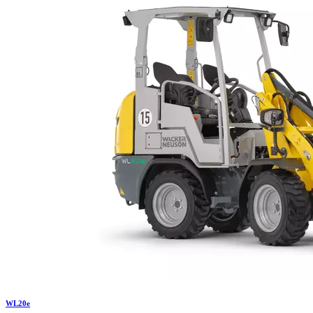
WL
20e