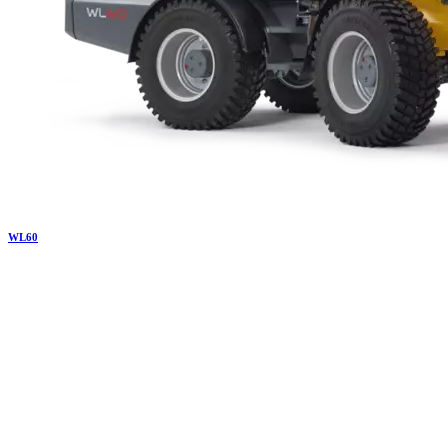
WL
60