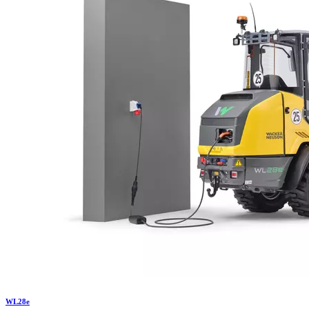
WL
28e