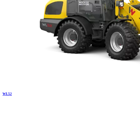
WL
52