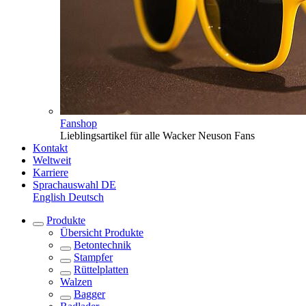
Fanshop
Lieblingsartikel für alle Wacker Neuson Fans
Kontakt
Weltweit
Karriere
Sprachauswahl
DE
English
Deutsch
Produkte
Übersicht
Produkte
Betontechnik
Stampfer
Rüttelplatten
Walzen
Bagger