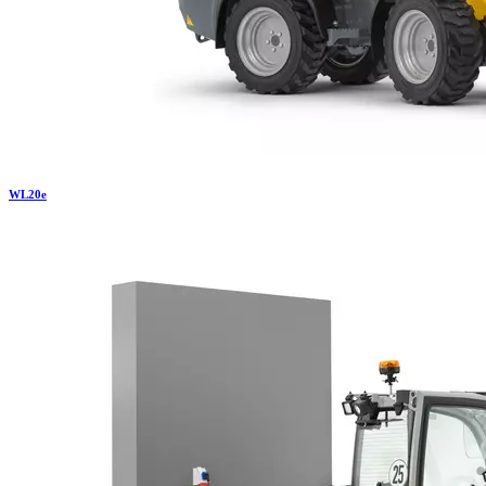
WL
20e