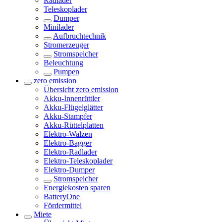
Radlader
Teleskoplader
Dumper
Minilader
Aufbruchtechnik
Stromerzeuger
Stromspeicher
Beleuchtung
Pumpen
zero emission
Übersicht
zero emission
Akku-Innenrüttler
Akku-Flügelglätter
Akku-Stampfer
Akku-Rüttelplatten
Elektro-Walzen
Elektro-Bagger
Elektro-Radlader
Elektro-Teleskoplader
Elektro-Dumper
Stromspeicher
Energiekosten sparen
BatteryOne
Fördermittel
Miete