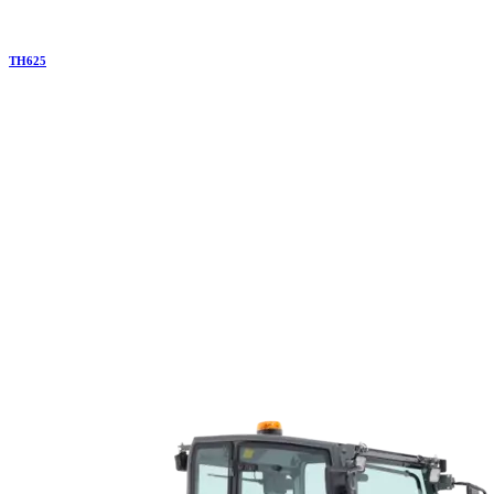
TH
625