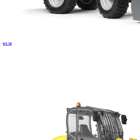
WL
38