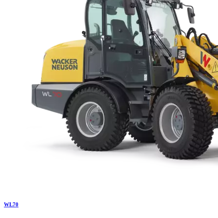
WL
70