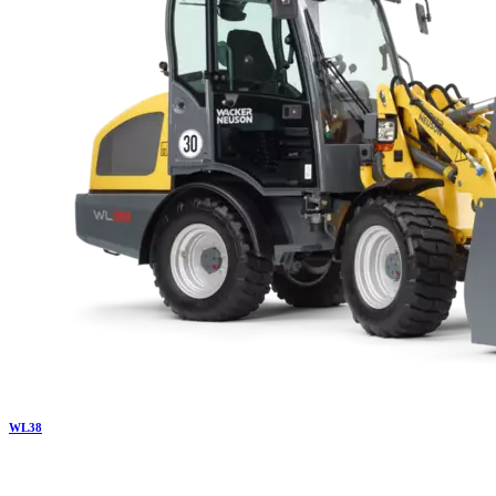
WL
38