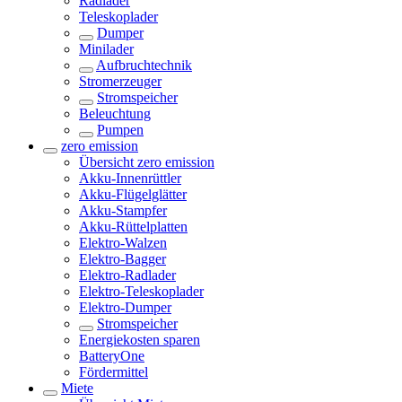
Radlader
Teleskoplader
Dumper
Minilader
Aufbruchtechnik
Stromerzeuger
Stromspeicher
Beleuchtung
Pumpen
zero emission
Übersicht
zero emission
Akku-Innenrüttler
Akku-Flügelglätter
Akku-Stampfer
Akku-Rüttelplatten
Elektro-Walzen
Elektro-Bagger
Elektro-Radlader
Elektro-Teleskoplader
Elektro-Dumper
Stromspeicher
Energiekosten sparen
BatteryOne
Fördermittel
Miete