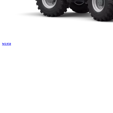
WL
950