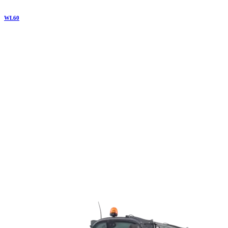
WL
60