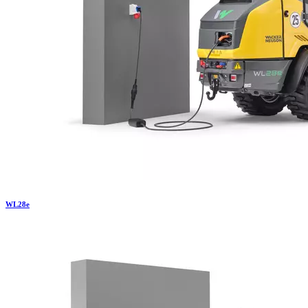
WL
28e