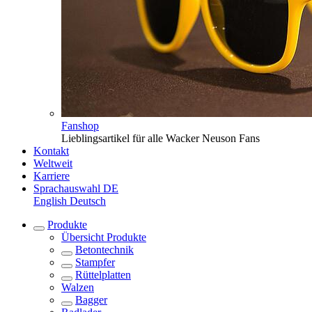
Fanshop
Lieblingsartikel für alle Wacker Neuson Fans
Kontakt
Weltweit
Karriere
Sprachauswahl
DE
English
Deutsch
Produkte
Übersicht
Produkte
Betontechnik
Stampfer
Rüttelplatten
Walzen
Bagger