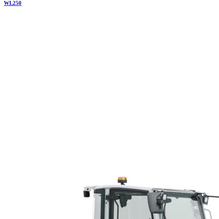
WL
250