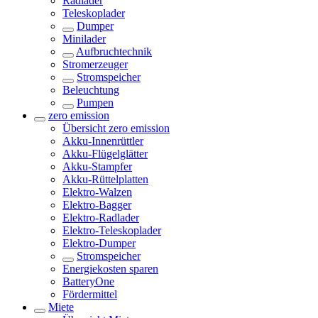
Radlader
Teleskoplader
Dumper
Minilader
Aufbruchtechnik
Stromerzeuger
Stromspeicher
Beleuchtung
Pumpen
zero emission
Übersicht
zero emission
Akku-Innenrüttler
Akku-Flügelglätter
Akku-Stampfer
Akku-Rüttelplatten
Elektro-Walzen
Elektro-Bagger
Elektro-Radlader
Elektro-Teleskoplader
Elektro-Dumper
Stromspeicher
Energiekosten sparen
BatteryOne
Fördermittel
Miete