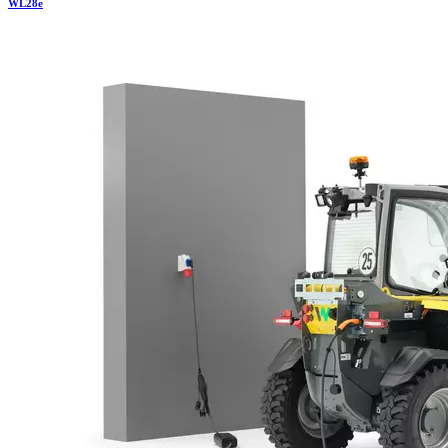
WL
28e