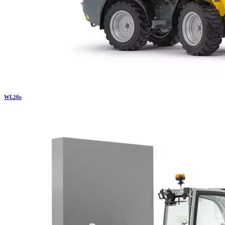
WL
20e