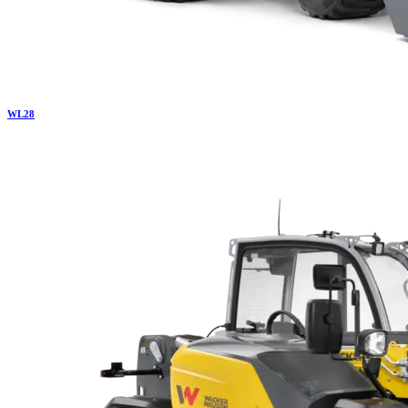
WL
28