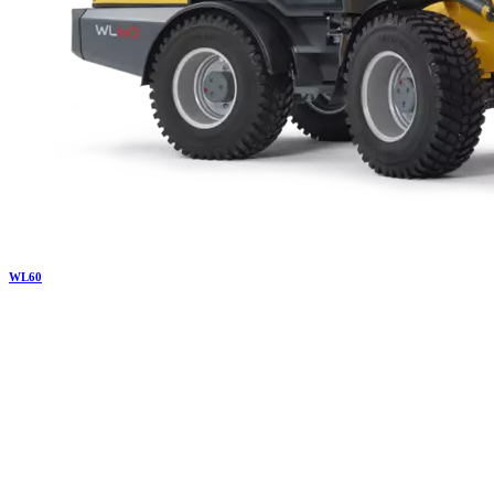
WL
60