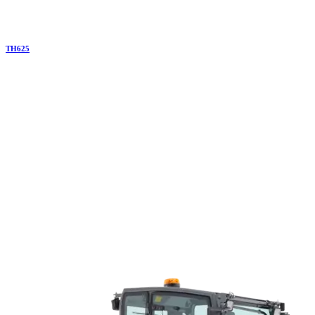
TH
625