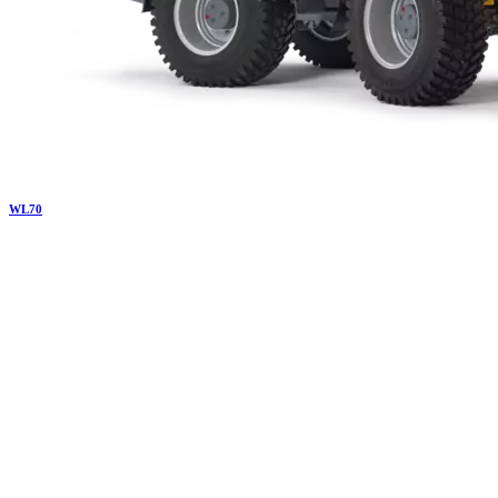
WL
70