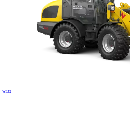
WL
52