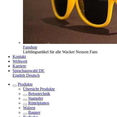
Fanshop
Lieblingsartikel für alle Wacker Neuson Fans
Kontakt
Weltweit
Karriere
Sprachauswahl
DE
English
Deutsch
Produkte
Übersicht
Produkte
Betontechnik
Stampfer
Rüttelplatten
Walzen
Bagger