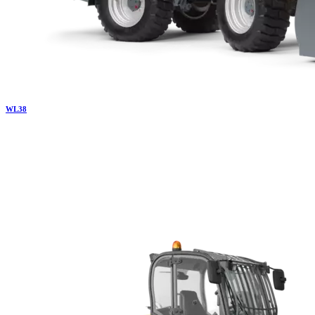
WL
38