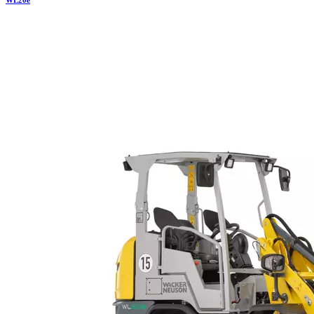
WL
20e