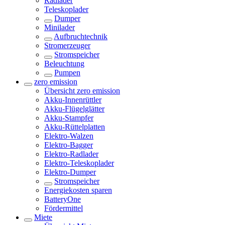
Radlader
Teleskoplader
Dumper
Minilader
Aufbruchtechnik
Stromerzeuger
Stromspeicher
Beleuchtung
Pumpen
zero emission
Übersicht
zero emission
Akku-Innenrüttler
Akku-Flügelglätter
Akku-Stampfer
Akku-Rüttelplatten
Elektro-Walzen
Elektro-Bagger
Elektro-Radlader
Elektro-Teleskoplader
Elektro-Dumper
Stromspeicher
Energiekosten sparen
BatteryOne
Fördermittel
Miete