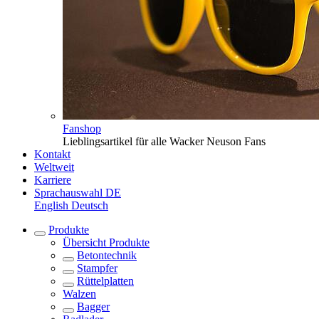
Fanshop
Lieblingsartikel für alle Wacker Neuson Fans
Kontakt
Weltweit
Karriere
Sprachauswahl
DE
English
Deutsch
Produkte
Übersicht
Produkte
Betontechnik
Stampfer
Rüttelplatten
Walzen
Bagger