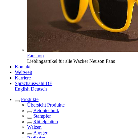
Fanshop
Lieblingsartikel für alle Wacker Neuson Fans
Kontakt
Weltweit
Karriere
Sprachauswahl
DE
English
Deutsch
Produkte
Übersicht
Produkte
Betontechnik
Stampfer
Rüttelplatten
Walzen
Bagger