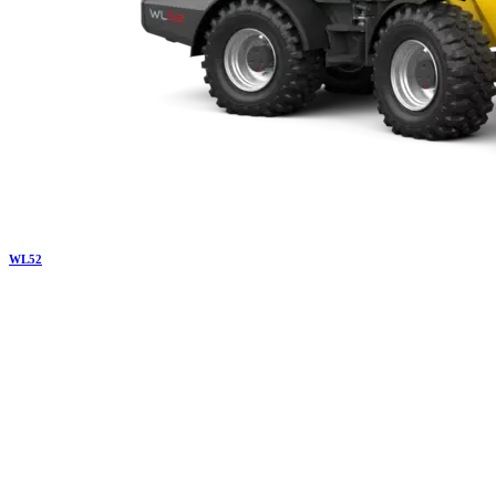
WL
52