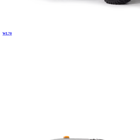
WL
70