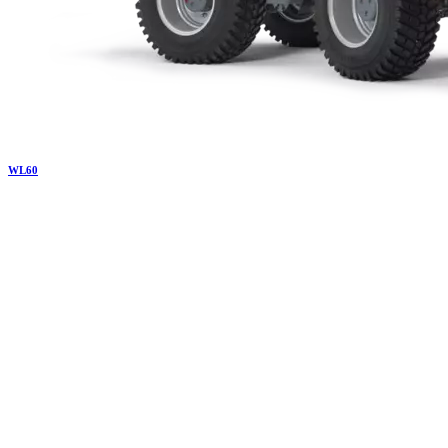
WL
60