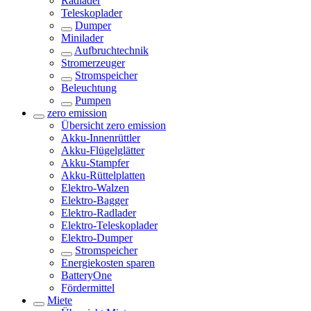
Radlader
Teleskoplader
Dumper
Minilader
Aufbruchtechnik
Stromerzeuger
Stromspeicher
Beleuchtung
Pumpen
zero emission
Übersicht
zero emission
Akku-Innenrüttler
Akku-Flügelglätter
Akku-Stampfer
Akku-Rüttelplatten
Elektro-Walzen
Elektro-Bagger
Elektro-Radlader
Elektro-Teleskoplader
Elektro-Dumper
Stromspeicher
Energiekosten sparen
BatteryOne
Fördermittel
Miete