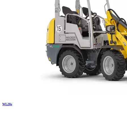
WL
20e