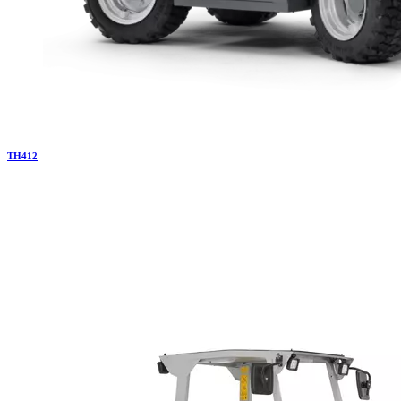
TH
412