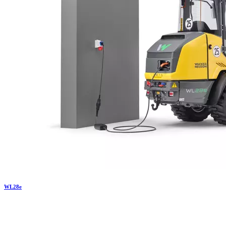
WL
28e