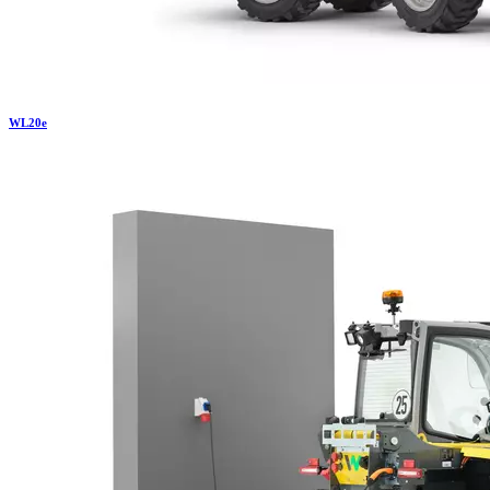
WL
20e