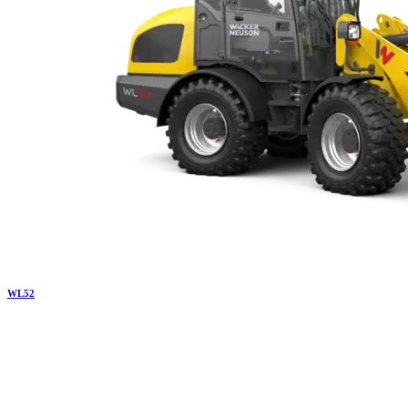
WL
52