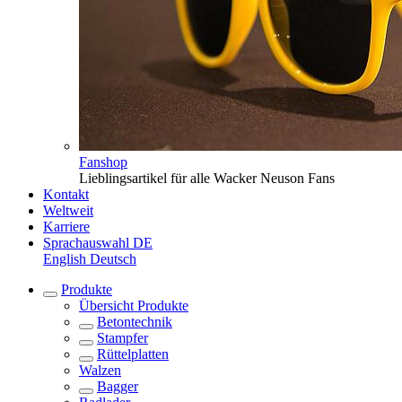
Fanshop
Lieblingsartikel für alle Wacker Neuson Fans
Kontakt
Weltweit
Karriere
Sprachauswahl
DE
English
Deutsch
Produkte
Übersicht
Produkte
Betontechnik
Stampfer
Rüttelplatten
Walzen
Bagger