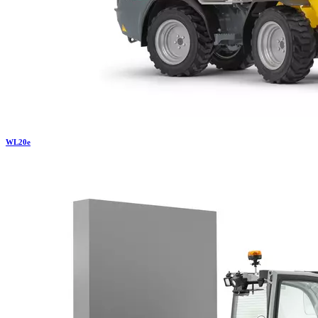
WL
20e