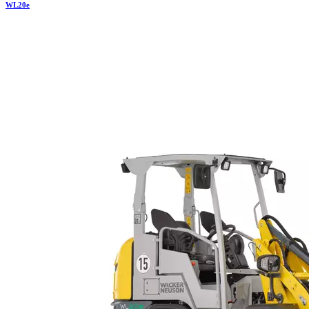
WL
20e