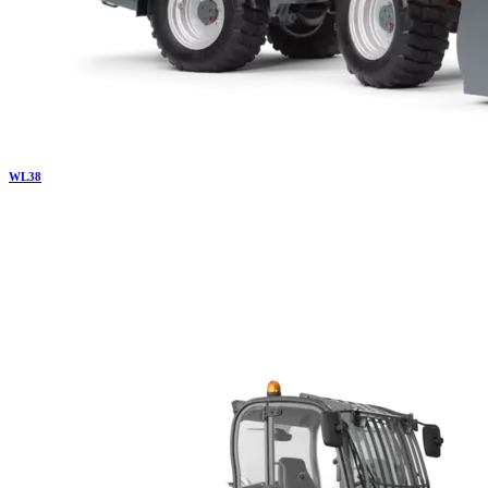
WL
38