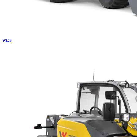
WL
28