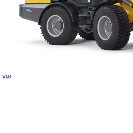
WL
60