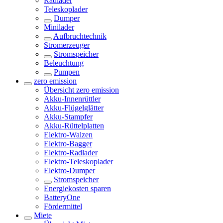
Radlader
Teleskoplader
Dumper
Minilader
Aufbruchtechnik
Stromerzeuger
Stromspeicher
Beleuchtung
Pumpen
zero emission
Übersicht
zero emission
Akku-Innenrüttler
Akku-Flügelglätter
Akku-Stampfer
Akku-Rüttelplatten
Elektro-Walzen
Elektro-Bagger
Elektro-Radlader
Elektro-Teleskoplader
Elektro-Dumper
Stromspeicher
Energiekosten sparen
BatteryOne
Fördermittel
Miete