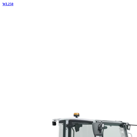
WL
250