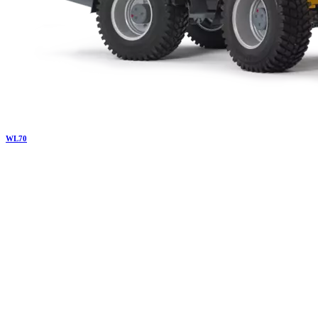
WL
70