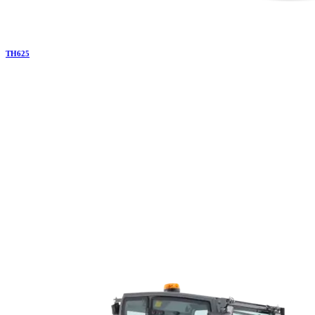
TH
625