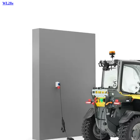
WL
28e