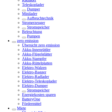
Radlader
Teleskoplader
Dumper
Minilader
Aufbruchtechnik
Stromerzeuger
Stromspeicher
Beleuchtung
Pumpen
zero emission
Übersicht
zero emission
Akku-Innenrüttler
Akku-Flügelglätter
Akku-Stampfer
Akku-Rüttelplatten
Elektro-Walzen
Elektro-Bagger
Elektro-Radlader
Elektro-Teleskoplader
Elektro-Dumper
Stromspeicher
Energiekosten sparen
BatteryOne
Fördermittel
Miete