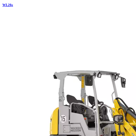
WL
20e