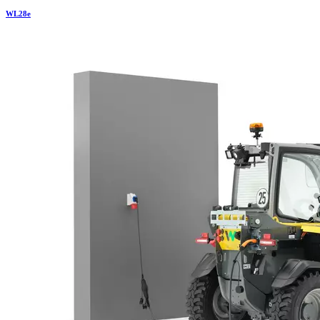
WL
28e