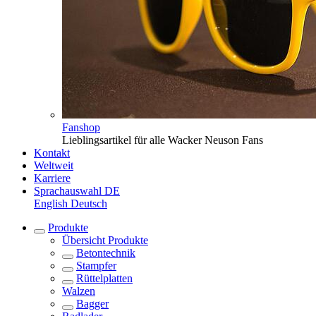
Fanshop
Lieblingsartikel für alle Wacker Neuson Fans
Kontakt
Weltweit
Karriere
Sprachauswahl
DE
English
Deutsch
Produkte
Übersicht
Produkte
Betontechnik
Stampfer
Rüttelplatten
Walzen
Bagger