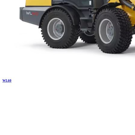
WL
60