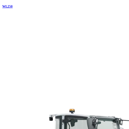
WL
250