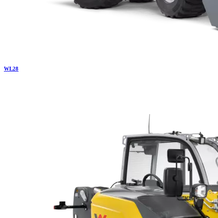
WL
28