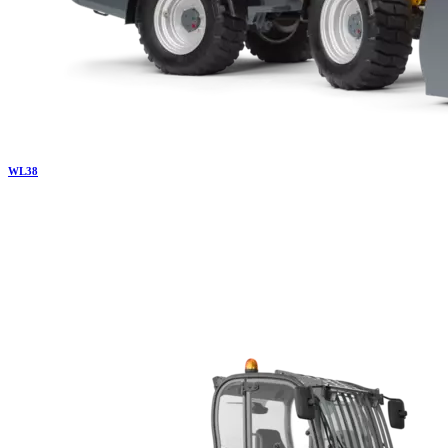
WL
38