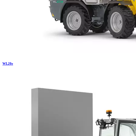
WL
20e