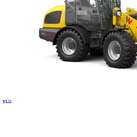
WL
52