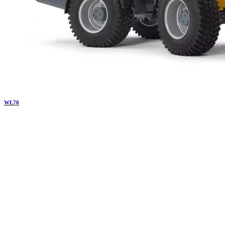
WL
70